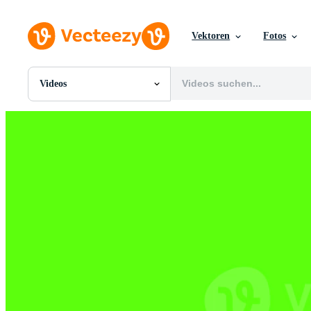
Vektoren
Fotos
Videos
Alle Bilder
Fotos
PNGs
PSDs
SVGs
Vorlagen
Vektoren
Videos
Motion Graphics
Redaktionelle Bilder
Redaktionelle Ereignisse