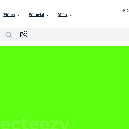
Pl
Videos
Editorial
Mehr