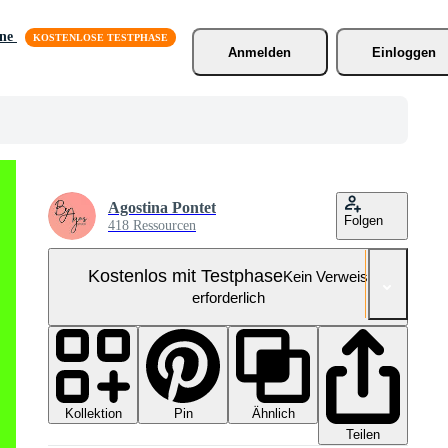
äne
Anmelden
Einloggen
Agostina Pontet
Folgen
418 Ressourcen
Kostenlos mit Testphase
Kein Verweis
erforderlich
Kollektion
Ähnlich
Pin
Teilen