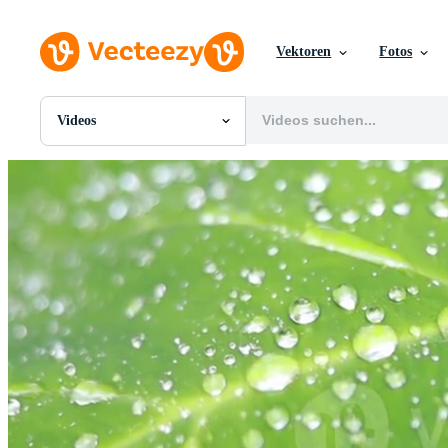
Vektoren
Fotos
Videos
Alle Bilder
Fotos
PNGs
PSDs
SVGs
Vorlagen
Vektoren
Videos
Motion Graphics
Redaktionelle Bilder
Redaktionelle Ereignisse