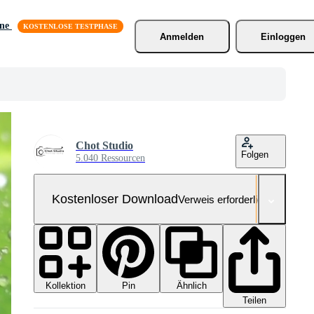
äne
Anmelden
Einloggen
Chot Studio
Folgen
5.040 Ressourcen
Kostenloser Download
Verweis erforderlich
Kollektion
Ähnlich
Pin
Teilen