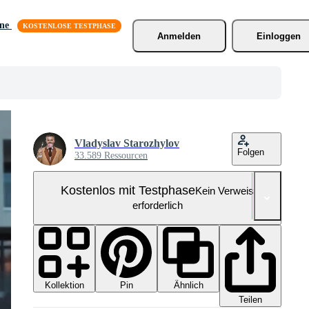
äne
Anmelden
Einloggen
Vladyslav Starozhylov
Folgen
33.589 Ressourcen
Kostenlos mit Testphase
Kein Verweis
erforderlich
Kollektion
Ähnlich
Pin
Teilen