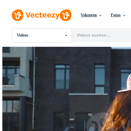
Vektoren
Fotos
Videos
Alle Bilder
Fotos
PNGs
PSDs
SVGs
Vorlagen
Vektoren
Videos
Motion Graphics
Redaktionelle Bilder
Redaktionelle Ereignisse