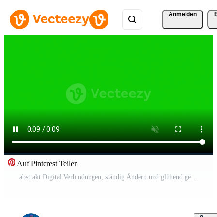
Anmelden
Auf Pinterest Teilen
abstrakt Digital Verbindungen, ständig Ändern und glühend gegen ein Grün Hintergrund. Digital animiert Hintergrund Attrappe, Lehrmodell, Simulation. Kostenloses Video