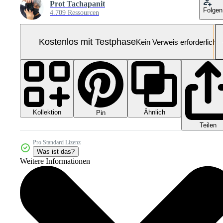
Prot Tachapanit
Folgen
4.709 Ressourcen
Kostenlos mit Testphase
Kein Verweis erforderlich
Kollektion
Ähnlich
Pin
Teilen
Pro Standard Lizenz
Was ist das?
Weitere Informationen