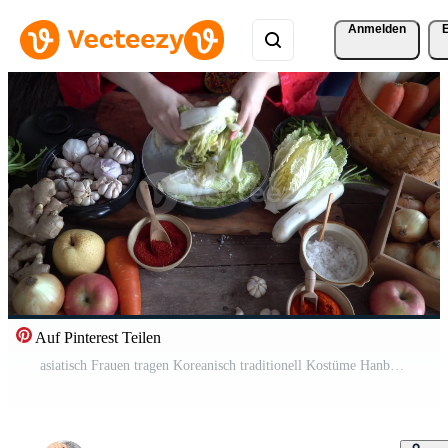
Anmelden
Auf Pinterest Teilen
asiatisch Frauen tragen Koreanisch traditionell Kostüme Hanbok sind Prise Salz- durch Hand und Kimchi Zutaten mit Zutaten eine solche wie Knoblauch, gochugaru Koreanisch Chili, frisch Gemüse. Pro Video