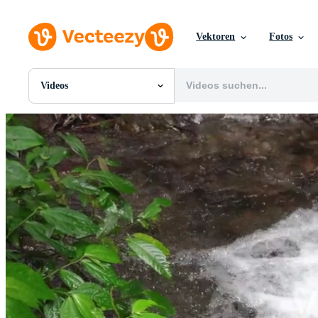
Vektoren
Fotos
Videos
Alle Bilder
Fotos
PNGs
PSDs
SVGs
Vorlagen
Vektoren
Videos
Motion Graphics
Redaktionelle Bilder
Redaktionelle Ereignisse