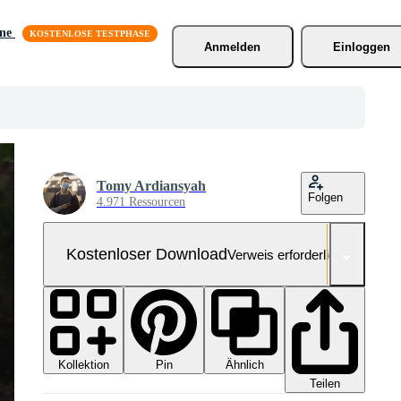
äne
Anmelden
Einloggen
Tomy Ardiansyah
Folgen
4.971 Ressourcen
Kostenloser Download
Verweis erforderlich
Kollektion
Ähnlich
Pin
Teilen