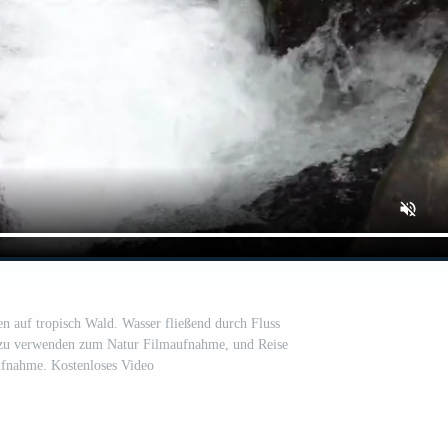
n auf tropisch Wald. Wasser fließend durch Fluss
t zu verwenden zum Natur Filmaufnahme, und Reise
ufnahme. Kostenloses Video