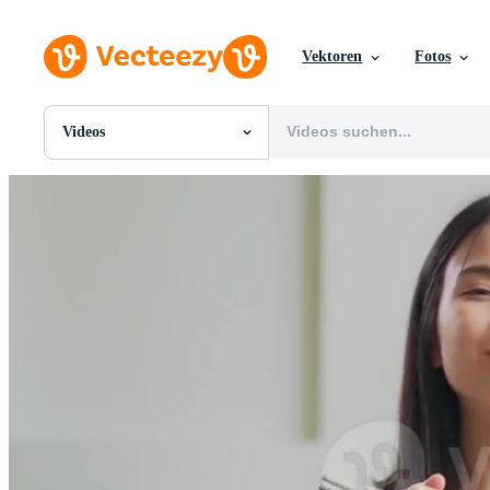
Vektoren
Fotos
Videos
Alle Bilder
Fotos
PNGs
PSDs
SVGs
Vorlagen
Vektoren
Videos
Motion Graphics
Redaktionelle Bilder
Redaktionelle Ereignisse