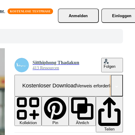
äne
Anmelden
Einloggen
Sitthiphong Thadakun
Folgen
413 Ressourcen
Kostenloser Download
Verweis erforderlich
Kollektion
Ähnlich
Pin
Teilen