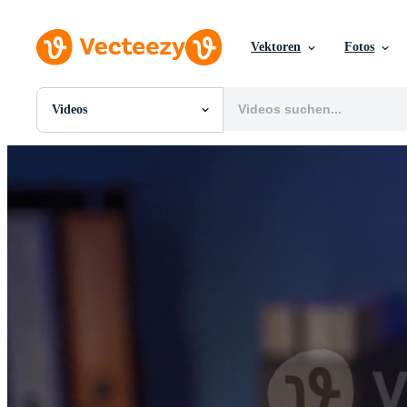
Vektoren
Fotos
Videos
Alle Bilder
Fotos
PNGs
PSDs
SVGs
Vorlagen
Vektoren
Videos
Motion Graphics
Redaktionelle Bilder
Redaktionelle Ereignisse