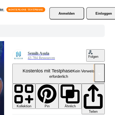
äne
Anmelden
Einloggen
Semih Aşula
Folgen
43.784 Ressourcen
Kostenlos mit Testphase
Kein Verweis
erforderlich
Kollektion
Ähnlich
Pin
Teilen