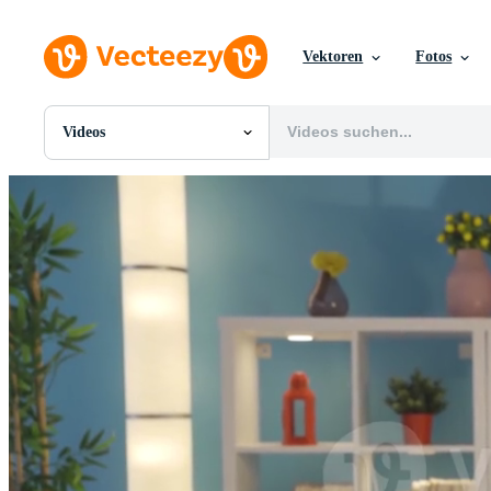
Vektoren
Fotos
Videos
Alle Bilder
Fotos
PNGs
PSDs
SVGs
Vorlagen
Vektoren
Videos
Motion Graphics
Redaktionelle Bilder
Redaktionelle Ereignisse