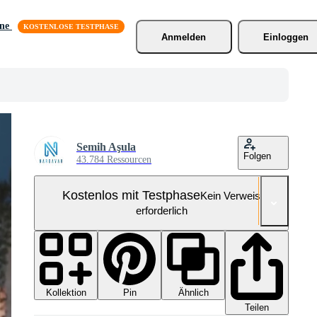
äne
Anmelden
Einloggen
Semih Aşula
Folgen
43.784 Ressourcen
Kostenlos mit Testphase
Kein Verweis
erforderlich
Kollektion
Ähnlich
Pin
Teilen