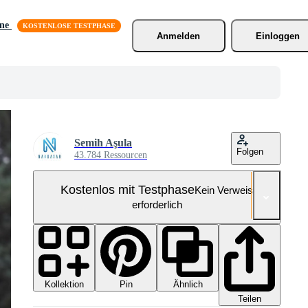
äne
Anmelden
Einloggen
Semih Aşula
Folgen
43.784 Ressourcen
Kostenlos mit Testphase
Kein Verweis
erforderlich
Kollektion
Ähnlich
Pin
Teilen