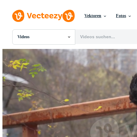
Vektoren
Fotos
Videos
Alle Bilder
Fotos
PNGs
PSDs
SVGs
Vorlagen
Vektoren
Videos
Motion Graphics
Redaktionelle Bilder
Redaktionelle Ereignisse