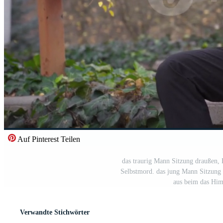
Auf Pinterest Teilen
das traurig Mann Sitzung draußen,
Selbstmord. das jung Mann Sitzung 
aus beim das Him
Verwandte Stichwörter