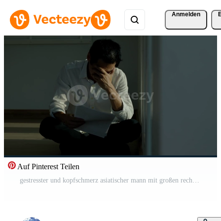
Anmelden
Auf Pinterest Teilen
gestresster und kopfschmerz asiatischer mann mit großen rechnungen oder rechnungen kein geld, um ausgaben und kreditkartenschulden zu bezahlen. mangel, finanzielle probleme, hypothek, darlehen, bankrott, bankrott, arm, leere geldbörse Kostenloses Video