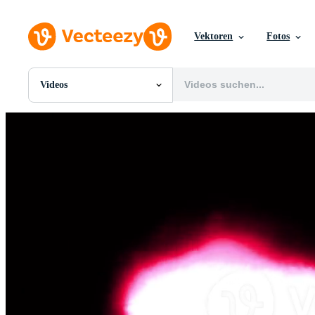
Vektoren
Fotos
Videos
Alle Bilder
Fotos
PNGs
PSDs
SVGs
Vorlagen
Vektoren
Videos
Motion Graphics
Redaktionelle Bilder
Redaktionelle Ereignisse