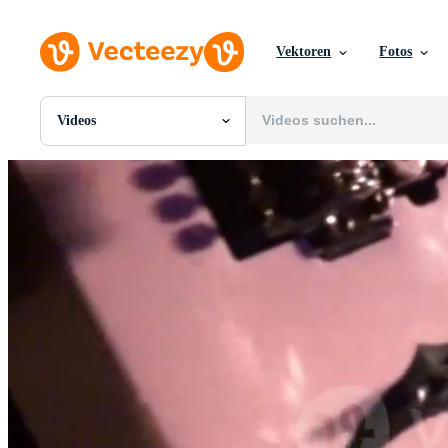
Vektoren
Fotos
Videos
Alle Bilder
Fotos
PNGs
PSDs
SVGs
Vorlagen
Vektoren
Videos
Motion Graphics
Redaktionelle Bilder
Redaktionelle Ereignisse