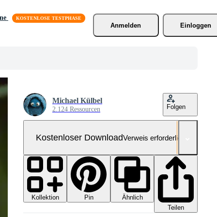
äne
Anmelden
Einloggen
Michael Külbel
Folgen
2.124 Ressourcen
Kostenloser Download
Verweis erforderlich
Kollektion
Ähnlich
Pin
Teilen