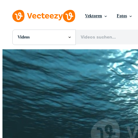
Vektoren
Fotos
Videos
Alle Bilder
Fotos
PNGs
PSDs
SVGs
Vorlagen
Vektoren
Videos
Motion Graphics
Redaktionelle Bilder
Redaktionelle Ereignisse