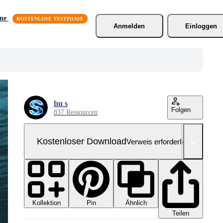
äne
Anmelden
Einloggen
hu s
Folgen
837 Ressourcen
Kostenloser Download
Verweis erforderlich
Kollektion
Ähnlich
Pin
Teilen