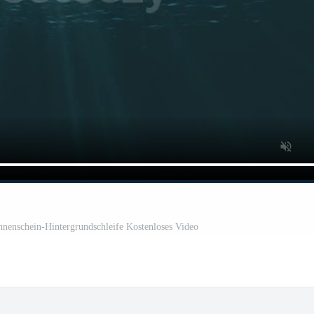
nnenschein-Hintergrundschleife Kostenloses Video