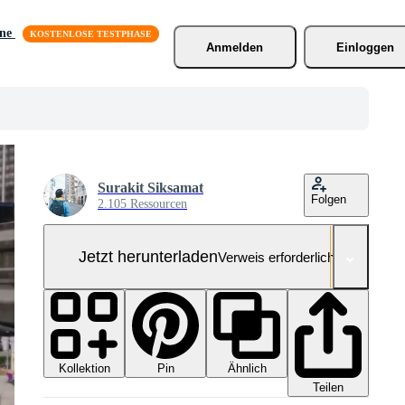
äne
Anmelden
Einloggen
Surakit Siksamat
Folgen
2.105 Ressourcen
Jetzt herunterladen
Verweis erforderlich
Kollektion
Ähnlich
Pin
Teilen