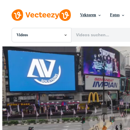
Vektoren
Fotos
Videos
Alle Bilder
Fotos
PNGs
PSDs
SVGs
Vorlagen
Vektoren
Videos
Motion Graphics
Redaktionelle Bilder
Redaktionelle Ereignisse