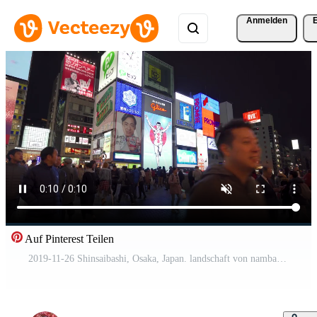
Anmelden
Auf Pinterest Teilen
2019-11-26 Shinsaibashi, Osaka, Japan. landschaft von namba, dotonbori und shinsaibashi bei nacht. eines der beliebtesten touristischen ziele von osaka. überfülltes Einkaufs- und Unterhaltungsviertel.