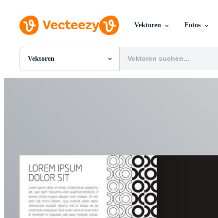
Vektoren
Fotos
Vektoren
Alle Bilder
Fotos
PNGs
PSDs
SVGs
Vorlagen
Vektoren
Videos
Motion Graphics
Redaktionelle Bilder
Redaktionelle Ereignisse