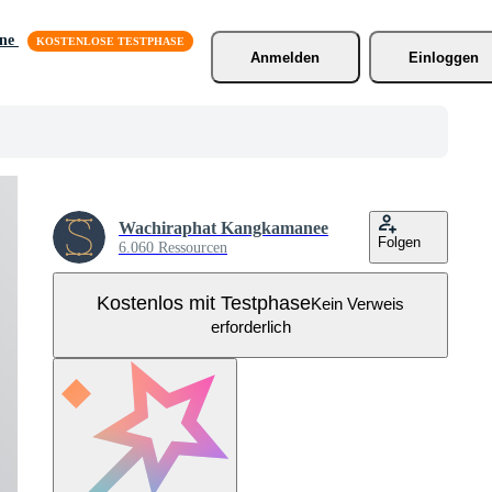
äne
Anmelden
Einloggen
Wachiraphat Kangkamanee
Folgen
6.060 Ressourcen
Kostenlos mit Testphase
Kein Verweis
erforderlich