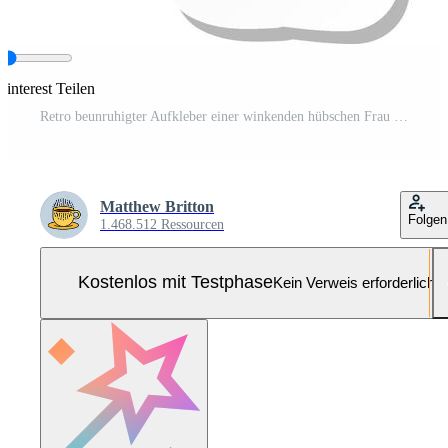
Pinterest Teilen
Retro beunruhigter Aufkleber einer winkenden hübschen Frau der Karikatur Pro-Vektor und Pro-SVG
Matthew Britton
Folgen
1.468.512 Ressourcen
Kostenlos mit Testphase
Kein Verweis erforderlich