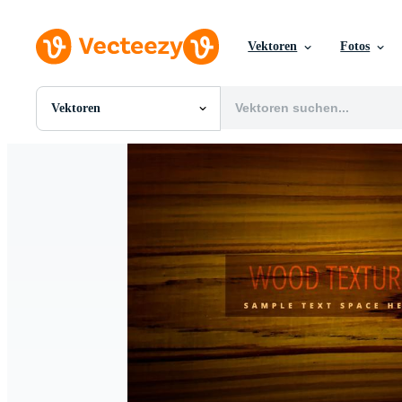
Vektoren
Fotos
Vektoren
Alle Bilder
Fotos
PNGs
PSDs
SVGs
Vorlagen
Vektoren
Videos
Motion Graphics
Redaktionelle Bilder
Redaktionelle Ereignisse