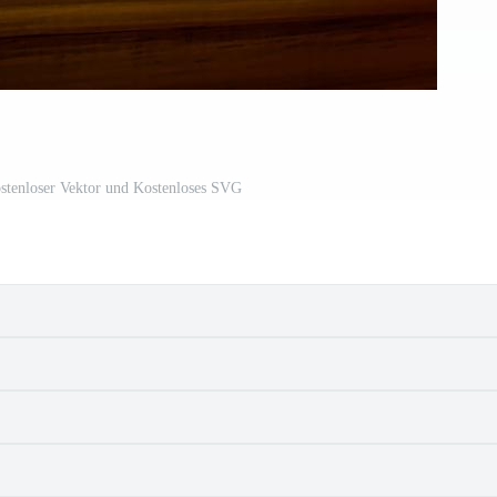
stenloser Vektor und Kostenloses SVG