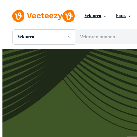
Vektoren
Fotos
Vektoren
Alle Bilder
Fotos
PNGs
PSDs
SVGs
Vorlagen
Vektoren
Videos
Motion Graphics
Redaktionelle Bilder
Redaktionelle Ereignisse