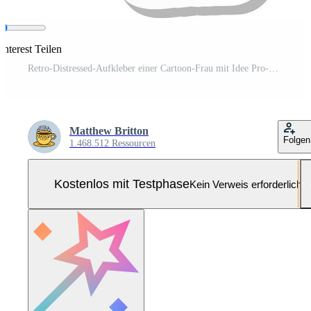
interest Teilen
Retro-Distressed-Aufkleber einer Cartoon-Frau mit Idee Pro-Vektor und Pro-SVG
Matthew Britton
Folgen
1.468.512 Ressourcen
Kostenlos mit Testphase
Kein Verweis erforderlich