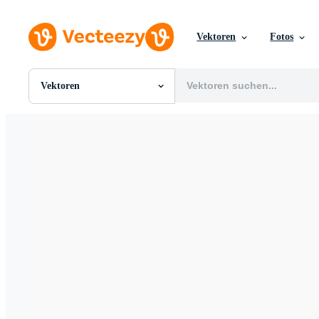
Vektoren
Fotos
Vektoren
Alle Bilder
Fotos
PNGs
PSDs
SVGs
Vorlagen
Vektoren
Videos
Motion Graphics
Redaktionelle Bilder
Redaktionelle Ereignisse