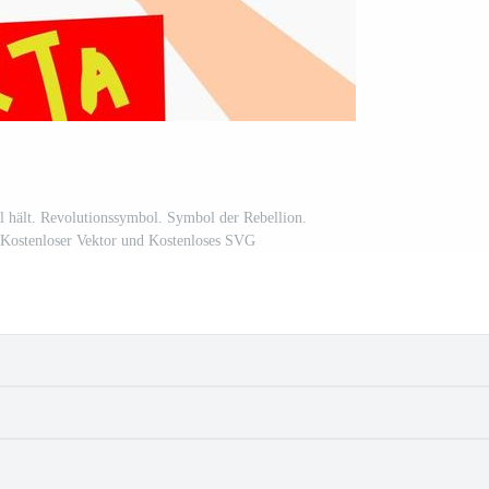
 hält. Revolutionssymbol. Symbol der Rebellion.
 Kostenloser Vektor und Kostenloses SVG