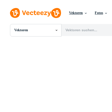
Vektoren
Fotos
Vektoren
Alle Bilder
Fotos
PNGs
PSDs
SVGs
Vorlagen
Vektoren
Videos
Motion Graphics
Redaktionelle Bilder
Redaktionelle Ereignisse