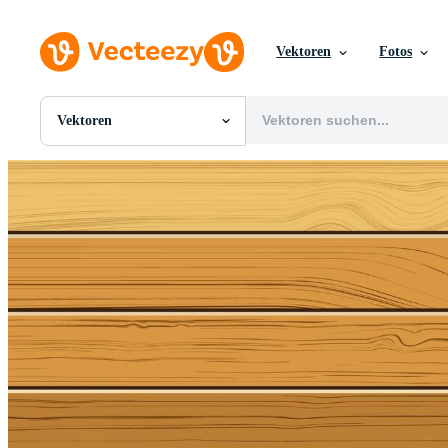
Vektoren
Fotos
Vektoren
Alle Bilder
Fotos
PNGs
PSDs
SVGs
Vorlagen
Vektoren
Videos
Motion Graphics
Redaktionelle Bilder
Redaktionelle Ereignisse