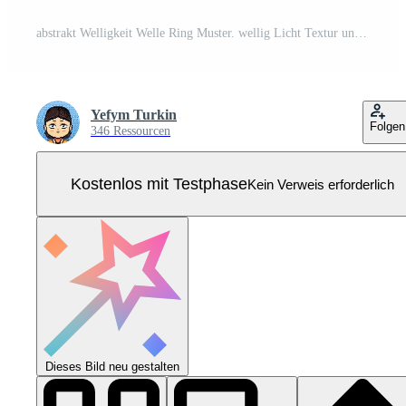
abstrakt Welligkeit Welle Ring Muster. wellig Licht Textur und Sanft Gradient Wellen auf Sahne Hintergrund. modern ästhetisch wellig Glas Linien mit Flüssigkeit verwischen Wirkung. minimalistisch Verzerrung fließen Hintergrund Pro Vektor
Yefym Turkin
Folgen
346 Ressourcen
Kostenlos mit Testphase
Kein Verweis erforderlich
Dieses Bild neu gestalten