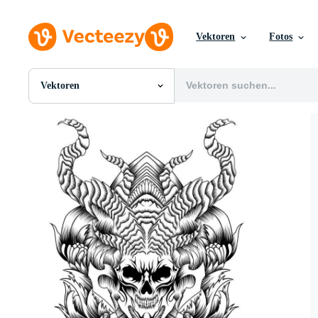
Vektoren
Fotos
Vektoren
Alle Bilder
Fotos
PNGs
PSDs
SVGs
Vorlagen
Vektoren
Videos
Motion Graphics
Redaktionelle Bilder
Redaktionelle Ereignisse