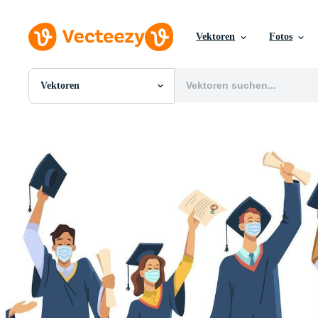
Vektoren
Fotos
Vektoren
Alle Bilder
Fotos
PNGs
PSDs
SVGs
Vorlagen
Vektoren
Videos
Motion Graphics
Redaktionelle Bilder
Redaktionelle Ereignisse