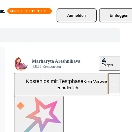
äne
Anmelden
Einloggen
Marharyta Areshnikava
Folgen
4.831 Ressourcen
Kostenlos mit Testphase
Kein Verweis
erforderlich