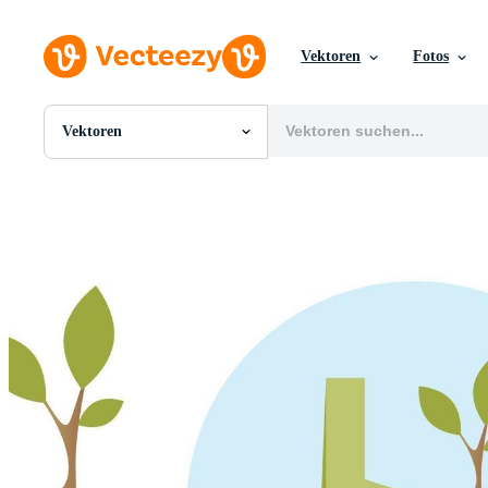
Vektoren
Fotos
Vektoren
Alle Bilder
Fotos
PNGs
PSDs
SVGs
Vorlagen
Vektoren
Videos
Motion Graphics
Redaktionelle Bilder
Redaktionelle Ereignisse