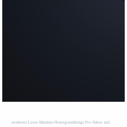
modernes Luxus-Mandala-Hintergrunddesign Pro-Vektor und Pro-SVG