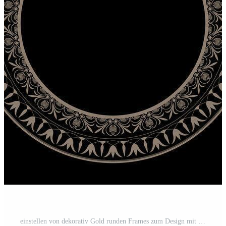
einstellen von dekorativ Gold runden Frames zum Design mit griechisch Blumen- Taste, Mäander. Kreis rahmen. ägyptisch, Assyrer, griechisch Motiv kreisförmig rahmen. Vorlage zum Textil, Gravur, Schmieden, Stickerei, Teller Pro Vektor