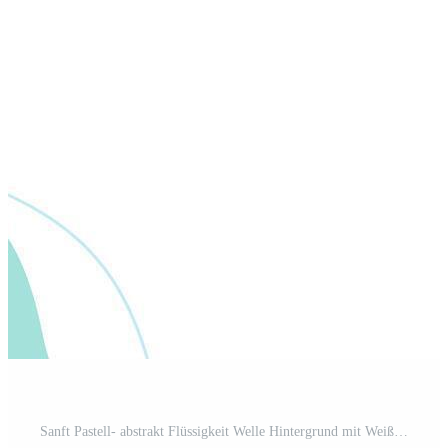
Sanft Pastell- abstrakt Flüssigkeit Welle Hintergrund mit Weiß Raum, minimalistisch Hintergrund, geeignet zum Banner, Vorlagen, Poster, Abdeckungen, Flyer, und Netz Seiten Pro Vektor