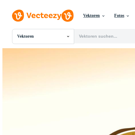
Vektoren
Fotos
Vektoren
Alle Bilder
Fotos
PNGs
PSDs
SVGs
Vorlagen
Vektoren
Videos
Motion Graphics
Redaktionelle Bilder
Redaktionelle Ereignisse