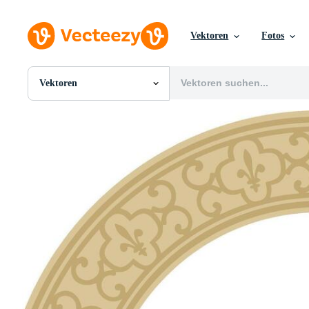
Vektoren
Fotos
Vektoren
Alle Bilder
Fotos
PNGs
PSDs
SVGs
Vorlagen
Vektoren
Videos
Motion Graphics
Redaktionelle Bilder
Redaktionelle Ereignisse