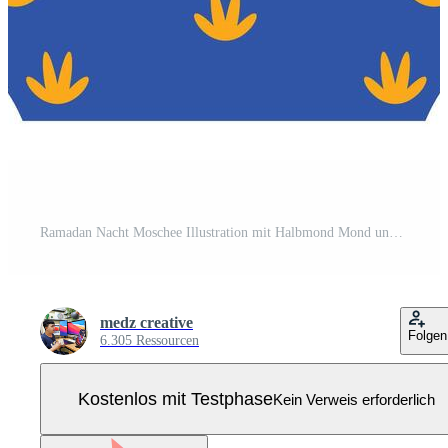
Ramadan Nacht Moschee Illustration mit Halbmond Mond und Palme Bäume Pro Vektor
medz creative
Folgen
6.305 Ressourcen
Kostenlos mit Testphase
Kein Verweis erforderlich