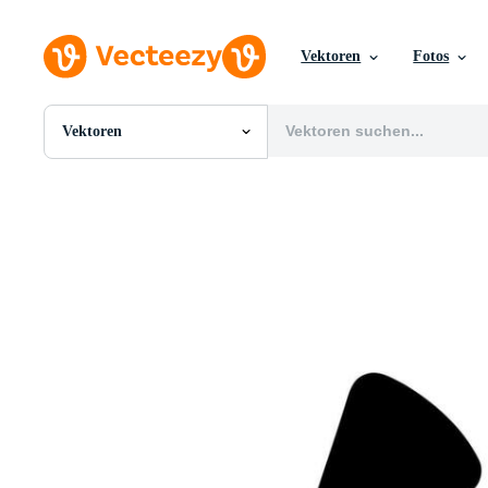
Vektoren
Fotos
Vektoren
Alle Bilder
Fotos
PNGs
PSDs
SVGs
Vorlagen
Vektoren
Videos
Motion Graphics
Redaktionelle Bilder
Redaktionelle Ereignisse