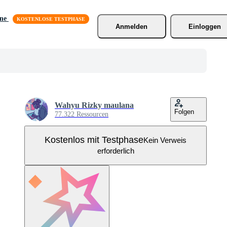
äne
Anmelden
Einloggen
Wahyu Rizky maulana
Folgen
77.322 Ressourcen
Kostenlos mit Testphase
Kein Verweis
erforderlich