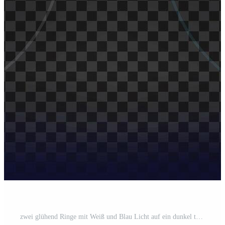
zwei glühend Ringe mit Weiß und Blau Licht auf ein dunkel texturiert Hintergrund Pro Vektor