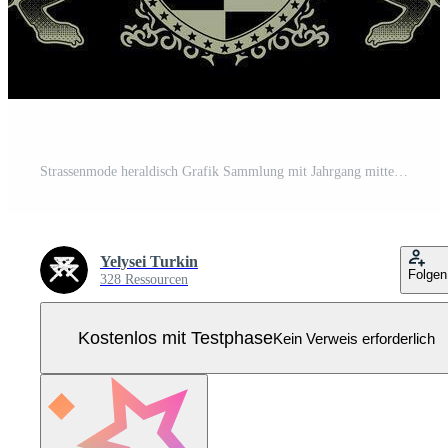
Strassenmode heraldisch Grafik Sammlung mit Jahrgang mittelalterlich Schilde und Biester Pro Vektor
Yelysei Turkin
Folgen
328 Ressourcen
Kostenlos mit Testphase
Kein Verweis erforderlich