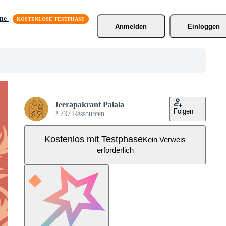
äne
Anmelden
Einloggen
Jeerapakrant Palala
Folgen
2.737 Ressourcen
Kostenlos mit Testphase
Kein Verweis
erforderlich