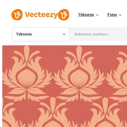
Vektoren
Fotos
Vektoren
Alle Bilder
Fotos
PNGs
PSDs
SVGs
Vorlagen
Vektoren
Videos
Motion Graphics
Redaktionelle Bilder
Redaktionelle Ereignisse