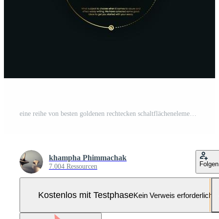
eine reihe von besten goldenen rechtecken schaltflächenelemente kreisen auf dunklem hintergrund ein. Reihe von Premium-Schritten oder Optionen für das Web-Button-Design, Workflow-Vektordesign Pro-Vektor und Pro-SVG
khampha Phimmachak
Folgen
7.004 Ressourcen
Kostenlos mit Testphase
Kein Verweis erforderlich