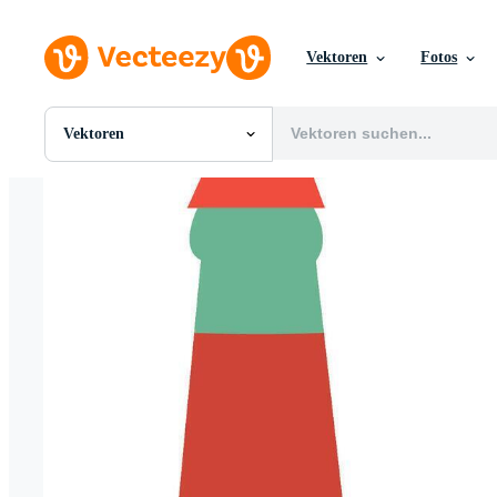
Vektoren
Fotos
Vektoren
Alle Bilder
Fotos
PNGs
PSDs
SVGs
Vorlagen
Vektoren
Videos
Motion Graphics
Redaktionelle Bilder
Redaktionelle Ereignisse