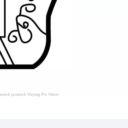
nesisch javanisch Wayang Pro Vektor