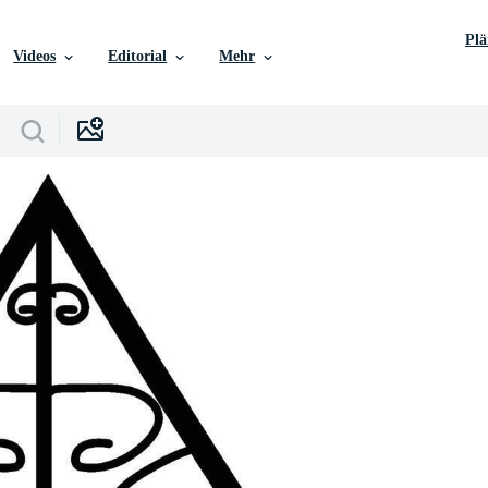
Pl
Videos
Editorial
Mehr