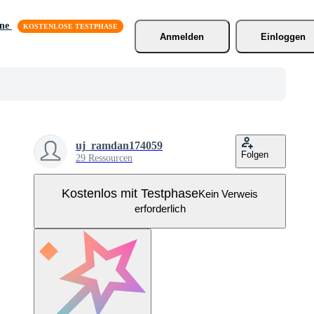
äne
Anmelden
Einloggen
uj_ramdan174059
Folgen
29 Ressourcen
Kostenlos mit Testphase
Kein Verweis
erforderlich