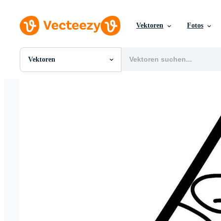
Vektoren
Fotos
Vektoren
Alle Bilder
Fotos
PNGs
PSDs
SVGs
Vorlagen
Vektoren
Videos
Motion Graphics
Redaktionelle Bilder
Redaktionelle Ereignisse