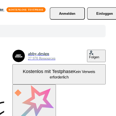
äne
Anmelden
Einloggen
abby-design
Folgen
27.970 Ressourcen
Kostenlos mit Testphase
Kein Verweis
erforderlich