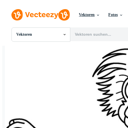
Vektoren
Fotos
Vektoren
Alle Bilder
Fotos
PNGs
PSDs
SVGs
Vorlagen
Vektoren
Videos
Motion Graphics
Redaktionelle Bilder
Redaktionelle Ereignisse