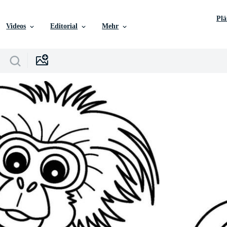
Pl
Videos
Editorial
Mehr