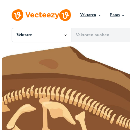
Vektoren
Fotos
Vektoren
Alle Bilder
Fotos
PNGs
PSDs
SVGs
Vorlagen
Vektoren
Videos
Motion Graphics
Redaktionelle Bilder
Redaktionelle Ereignisse