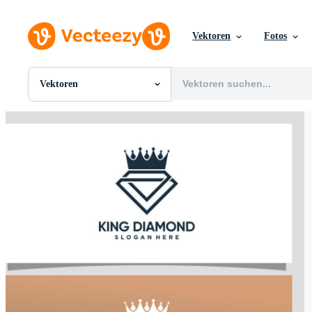
Vektoren
Fotos
Vektoren
Alle Bilder
Fotos
PNGs
PSDs
SVGs
Vorlagen
Vektoren
Videos
Motion Graphics
Redaktionelle Bilder
Redaktionelle Ereignisse