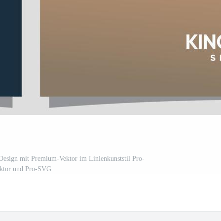
esign mit Premium-Vektor im Linienkunststil Pro-
ktor und Pro-SVG