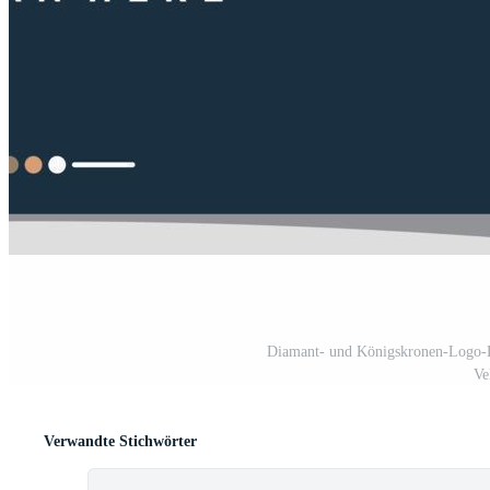
Diamant- und Königskronen-Logo-D
Ve
Verwandte Stichwörter