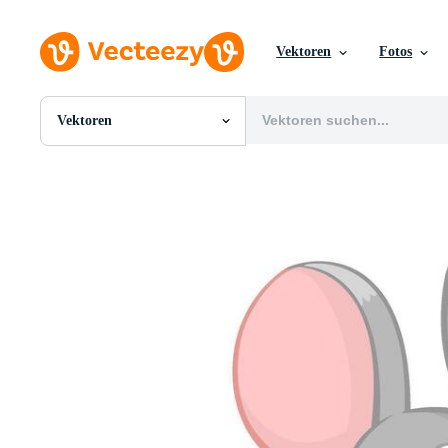
Vektoren
Fotos
Vektoren
Alle Bilder
Fotos
PNGs
PSDs
SVGs
Vorlagen
Vektoren
Videos
Motion Graphics
Redaktionelle Bilder
Redaktionelle Ereignisse