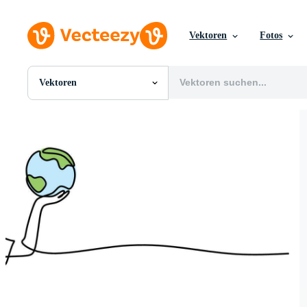
Vektoren
Fotos
Vektoren
Alle Bilder
Fotos
PNGs
PSDs
SVGs
Vorlagen
Vektoren
Videos
Motion Graphics
Redaktionelle Bilder
Redaktionelle Ereignisse