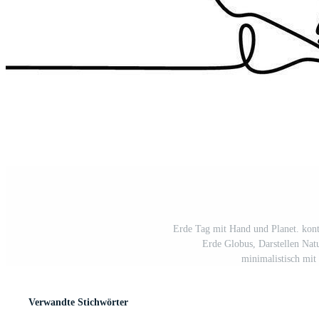
Erde Tag mit Hand und Planet. konti
Erde Globus, Darstellen Nat
minimalistisch mit 
Verwandte Stichwörter