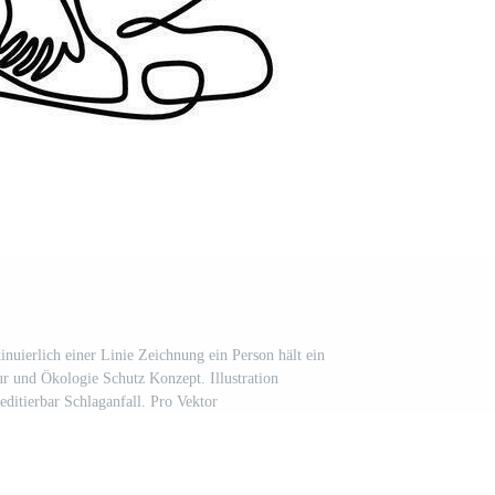
nuierlich einer Linie Zeichnung ein Person hält ein
ur und Ökologie Schutz Konzept. Illustration
editierbar Schlaganfall. Pro Vektor