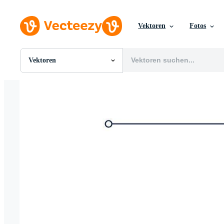
Vektoren
Fotos
Vektoren
Alle Bilder
Fotos
PNGs
PSDs
SVGs
Vorlagen
Vektoren
Videos
Motion Graphics
Redaktionelle Bilder
Redaktionelle Ereignisse