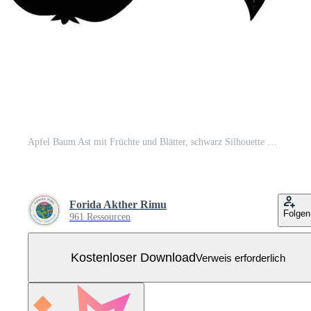
Apfel Baum Ast mit Früchte und Blätter, schwarz Silhouette Kunst Kostenloser Vektor
Forida Akther Rimu
Folgen
961 Ressourcen
Kostenloser Download
Verweis erforderlich