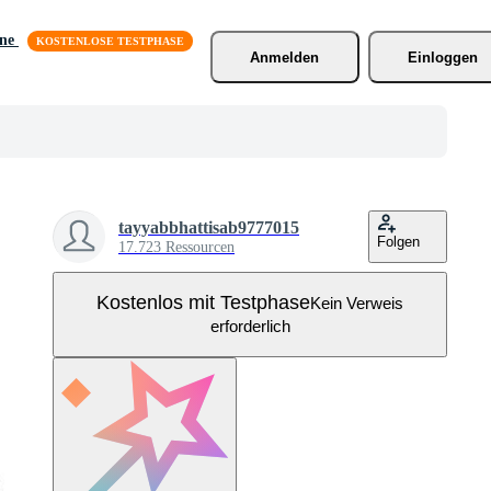
äne
Anmelden
Einloggen
tayyabbhattisab9777015
Folgen
17.723 Ressourcen
Kostenlos mit Testphase
Kein Verweis
erforderlich