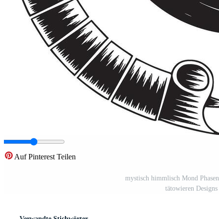
Auf Pinterest Teilen
mystisch himmlisch Mond Phasen 
tätowieren Designs
Verwandte Stichwörter