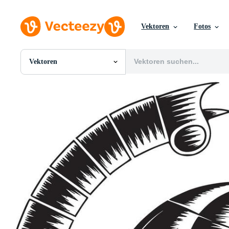
Vektoren
Fotos
Vektoren
Alle Bilder
Fotos
PNGs
PSDs
SVGs
Vorlagen
Vektoren
Videos
Motion Graphics
Redaktionelle Bilder
Redaktionelle Ereignisse