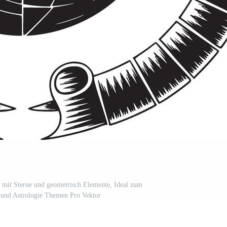
mit Sterne und geometrisch Elemente, Ideal zum
 und Astrologie Themen Pro Vektor