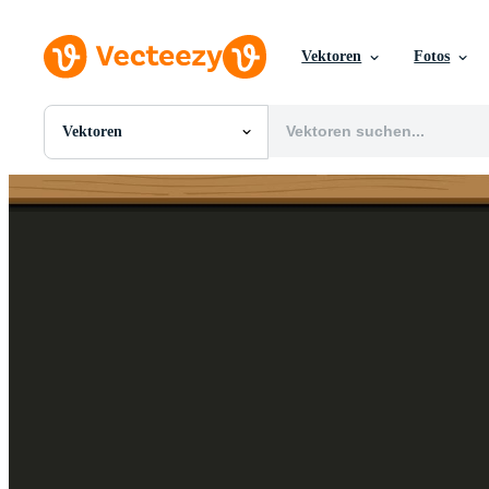
Vektoren
Fotos
Vektoren
Alle Bilder
Fotos
PNGs
PSDs
SVGs
Vorlagen
Vektoren
Videos
Motion Graphics
Redaktionelle Bilder
Redaktionelle Ereignisse