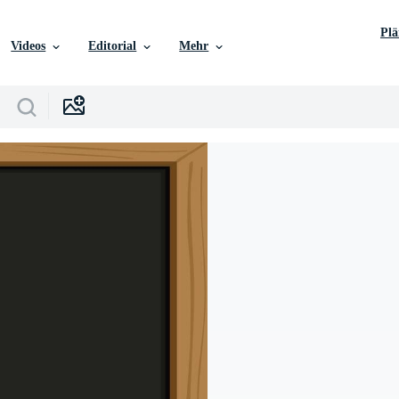
Pl
Videos
Editorial
Mehr